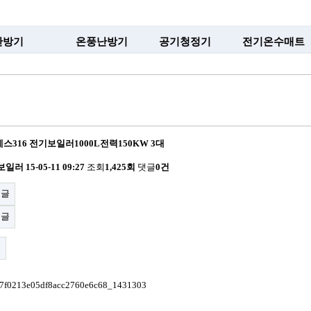
난방기
온풍난방기
공기청정기
전기온수매트
316 전기보일러1000L전력150KW 3대
보일러
15-05-11 09:27
조회
1,425회
댓글
0건
전글
음글
록