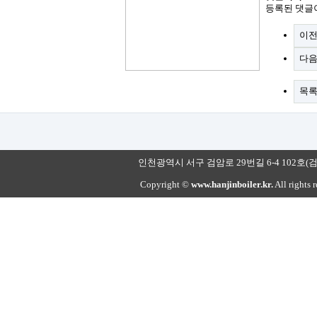
등록된 댓글
이
다
목
인천광역시 서구 검암로 29번길 6-4 102호(검암동) 대표번호
Copyright ©
www.hanjinboiler.kr.
All rights 